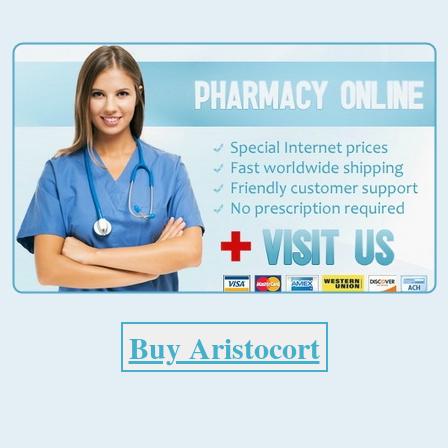
Aristocort
istocort générique pas c
riamcinolone) en ligne mais sans ordonnance ? Alors vous ave
nolone) à un prix beaucoup plus bas !
Buy Aristocort
our traiter les allergies et les affections inflammatoires. Il agit
n. Il peut être utilisé pour réduire le gonflement et soulager le